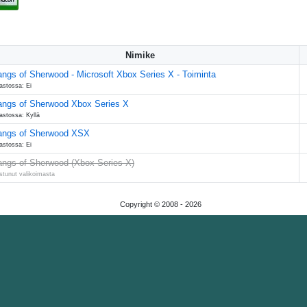
Nimike
ngs of Sherwood - Microsoft Xbox Series X - Toiminta
astossa: Ei
ngs of Sherwood Xbox Series X
astossa: Kyllä
ngs of Sherwood XSX
astossa: Ei
ngs of Sherwood (Xbox Series X)
stunut valikoimasta
Copyright © 2008 -
2026