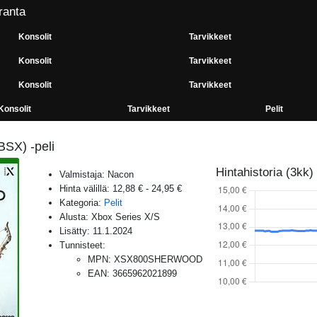
ranta
Konsolit
Tarvikkeet
Konsolit
Tarvikkeet
Konsolit
Tarvikkeet
Konsolit
Tarvikkeet
Pelit
SX) -peli
Hintahistoria (3kk)
Valmistaja:
Nacon
Hinta välillä:
12,88 €
-
24,95 €
Kategoria:
Pelit
Alusta:
Xbox Series X/S
Lisätty:
11.1.2024
Tunnisteet:
MPN
:
XSX800SHERWOOD
EAN
:
3665962021899