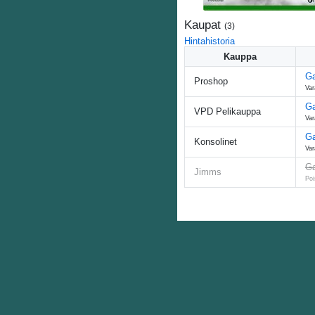
Kaupat
(
3
)
Hintahistoria
Kauppa
Ga
Proshop
Var
Ga
VPD Pelikauppa
Var
Ga
Konsolinet
Var
Ga
Jimms
Poi