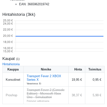
EAN
:
3665962019742
Hintahistoria (3kk)
Kaupat
(
1
)
Hintahistoria
Kauppa
Nimike
Hinta
Toimitus
Transport Fever 2 XBOX
Konsolinet
Series X
19,95 €
0,95 €
Varastossa: Ei
Transport Fever 2 (Console
Edition) - Microsoft Xbox
Proshop
38,37 €
5,99 €
One - Simulaattori
Poistunut valikoimasta