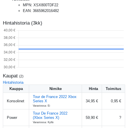
MPN
:
XSX800TDF22
EAN
:
3665962016482
Hintahistoria (3kk)
Kaupat
(
2
)
Hintahistoria
Kauppa
Nimike
Hinta
Toimitus
Tour de France 2022 Xbox
Konsolinet
Series X
34,95 €
0,95 €
Varastossa: Ei
Tour De France 2022
Power
(Xbox Series X)
59,90 €
?
Varastossa: Kyllä