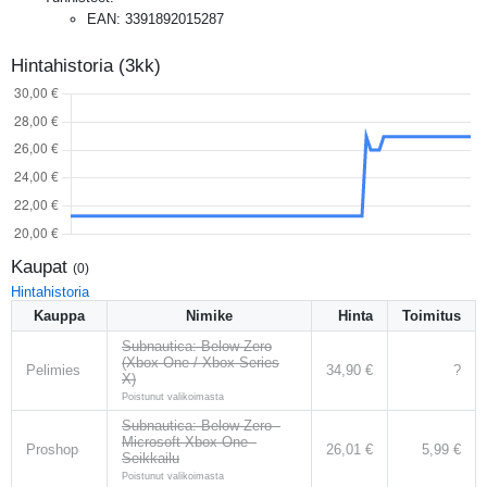
EAN
:
3391892015287
Hintahistoria (3kk)
Kaupat
(
0
)
Hintahistoria
Kauppa
Nimike
Hinta
Toimitus
Subnautica: Below Zero
(Xbox One / Xbox Series
Pelimies
34,90 €
?
X)
Poistunut valikoimasta
Subnautica: Below Zero -
Microsoft Xbox One -
Proshop
26,01 €
5,99 €
Seikkailu
Poistunut valikoimasta