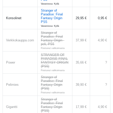
Varastossa: Kyllä
Stranger of
Paradise: Final
Konsolinet
Fantasy Origin
29,95 €
0,95 €
PS5
Varastossa: Kyllä
Stranger of
Paradise: Final
Verkkokauppa.com
Fantasy Origin -
37,99 €
4,90 €
peli, PS5
Poistunut valikoimasta
STRANGER OF
PARADISE FINAL
Power
FANTASY ORIGIN
35,66 €
?
(PS5)
Poistunut valikoimasta
Stranger of
Paradise: Final
Pelimies
Fantasy Origin
39,90 €
?
(PS5)
Poistunut valikoimasta
Stranger of
Paradise: Final
Gigantti
Fantasy Origin
17,99 €
4,90 €
(PS5)