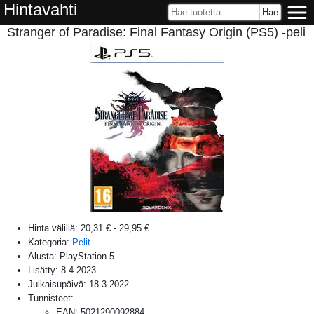
Hintavahti
Stranger of Paradise: Final Fantasy Origin (PS5) -peli
Hinta välillä:
20,31 €
-
29,95 €
Kategoria:
Pelit
Alusta:
PlayStation 5
Lisätty:
8.4.2023
Julkaisupäivä:
18.3.2022
Tunnisteet:
EAN
:
5021290092884