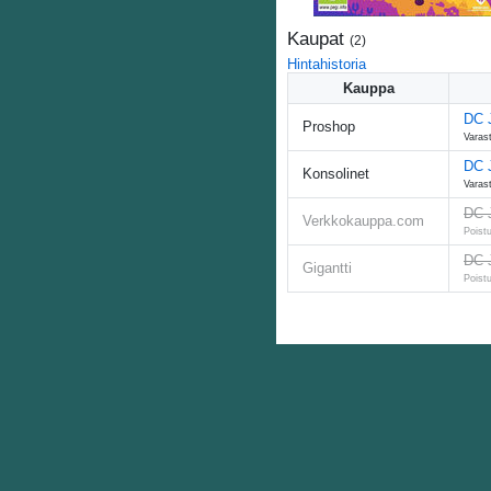
Kaupat
(
2
)
Hintahistoria
Kauppa
DC J
Proshop
Varas
DC 
Konsolinet
Varas
DC J
Verkkokauppa.com
Poist
DC 
Gigantti
Poist