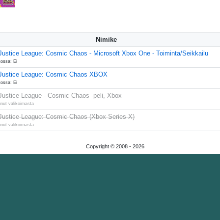
Nimike
ustice League: Cosmic Chaos - Microsoft Xbox One - Toiminta/Seikkailu
tossa: Ei
Justice League: Cosmic Chaos XBOX
tossa: Ei
ustice League - Cosmic Chaos -peli, Xbox
unut valikoimasta
Justice League: Cosmic Chaos (Xbox Series X)
unut valikoimasta
Copyright © 2008 -
2026