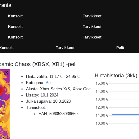
ranta
Konsolit
Tarvikkeet
Konsolit
Tarvikkeet
Konsolit
Tarvikkeet
Konsolit
Tarvikkeet
Pelit
osmic Chaos (XBSX, XB1) -peli
Hintahistoria (3kk)
Hinta välillä:
11,17 €
-
24,95 €
Kategoria:
Pelit
Alusta:
Xbox Series X/S, Xbox One
Lisätty:
10.1.2024
Julkaisupäivä:
10.3.2023
Tunnisteet:
EAN
:
5060528038669