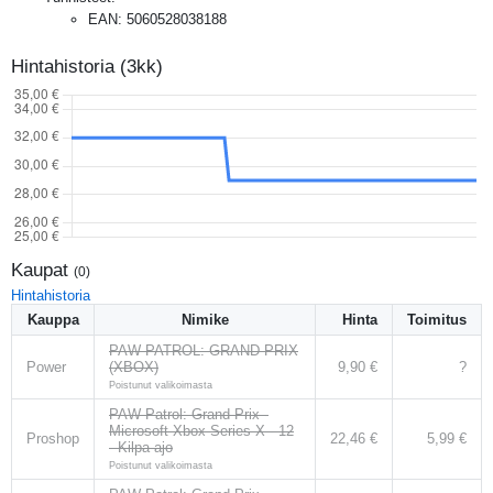
EAN
:
5060528038188
Hintahistoria (3kk)
Kaupat
(
0
)
Hintahistoria
Kauppa
Nimike
Hinta
Toimitus
PAW PATROL: GRAND PRIX
Power
(XBOX)
9,90 €
?
Poistunut valikoimasta
PAW Patrol: Grand Prix -
Microsoft Xbox Series X - 12
Proshop
22,46 €
5,99 €
- Kilpa-ajo
Poistunut valikoimasta