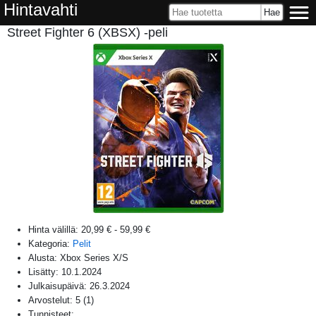
Hintavahti
Street Fighter 6 (XBSX) -peli
Hinta välillä:
20,99 €
-
59,99 €
Kategoria:
Pelit
Alusta:
Xbox Series X/S
Lisätty:
10.1.2024
Julkaisupäivä:
26.3.2024
Arvostelut:
5
(
1
)
Tunnisteet: