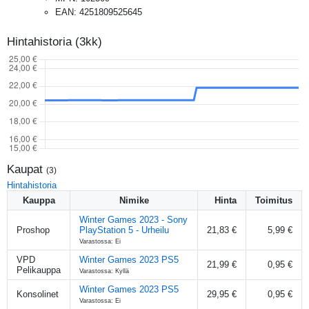
EAN
:
4251809525645
Hintahistoria (3kk)
Kaupat
(
3
)
Hintahistoria
Kauppa
Nimike
Hinta
Toimitus
Winter Games 2023 - Sony
Proshop
PlayStation 5 - Urheilu
21,83 €
5,99 €
Varastossa: Ei
VPD
Winter Games 2023 PS5
21,99 €
0,95 €
Pelikauppa
Varastossa: Kyllä
Winter Games 2023 PS5
Konsolinet
29,95 €
0,95 €
Varastossa: Ei