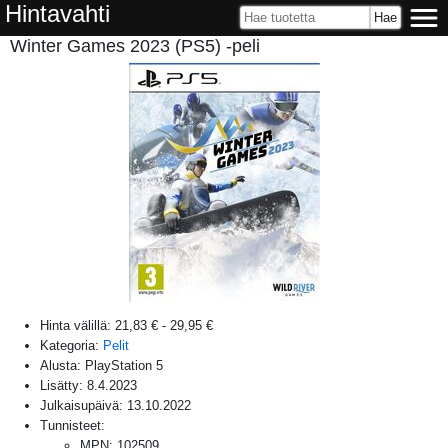
Hintavahti
Winter Games 2023 (PS5) -peli
Hinta välillä:
21,83 €
-
29,95 €
Kategoria:
Pelit
Alusta:
PlayStation 5
Lisätty:
8.4.2023
Julkaisupäivä:
13.10.2022
Tunnisteet:
MPN
:
102509