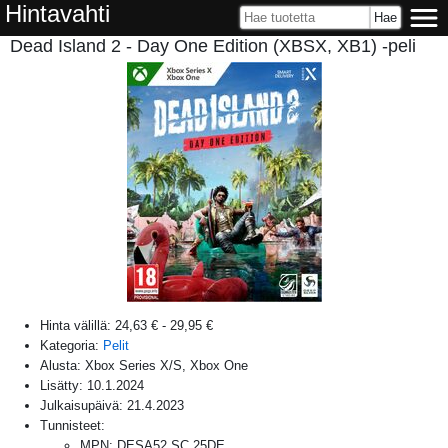
Hintavahti
Dead Island 2 - Day One Edition (XBSX, XB1) -peli
Hinta välillä:
24,63 €
-
29,95 €
Kategoria:
Pelit
Alusta:
Xbox Series X/S, Xbox One
Lisätty:
10.1.2024
Julkaisupäivä:
21.4.2023
Tunnisteet:
MPN
:
DESA52.SC.25DE