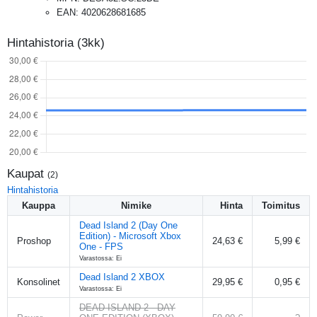
EAN
:
4020628681685
Hintahistoria (3kk)
Kaupat
(
2
)
Hintahistoria
Kauppa
Nimike
Hinta
Toimitus
Dead Island 2 (Day One
Edition) - Microsoft Xbox
Proshop
24,63 €
5,99 €
One - FPS
Varastossa: Ei
Dead Island 2 XBOX
Konsolinet
29,95 €
0,95 €
Varastossa: Ei
DEAD ISLAND 2 - DAY