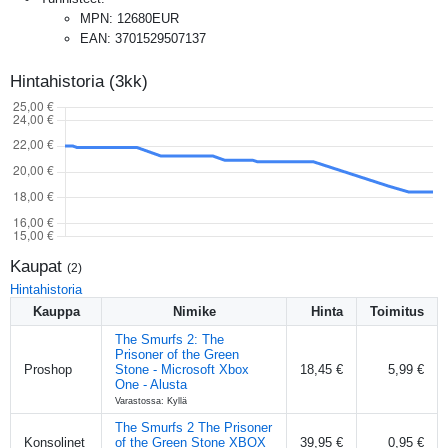
MPN
:
12680EUR
EAN
:
3701529507137
Hintahistoria (3kk)
Kaupat
(
2
)
Hintahistoria
Kauppa
Nimike
Hinta
Toimitus
The Smurfs 2: The
Prisoner of the Green
Proshop
Stone - Microsoft Xbox
18,45 €
5,99 €
One - Alusta
Varastossa: Kyllä
The Smurfs 2 The Prisoner
Konsolinet
of the Green Stone XBOX
39,95 €
0,95 €