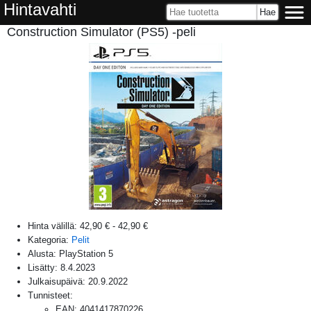
Hintavahti
Construction Simulator (PS5) -peli
Hinta välillä:
42,90 €
-
42,90 €
Kategoria:
Pelit
Alusta:
PlayStation 5
Lisätty:
8.4.2023
Julkaisupäivä:
20.9.2022
Tunnisteet:
EAN
:
4041417870226