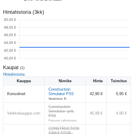
Hintahistoria (3kk)
Kaupat
(
1
)
Hintahistoria
Kauppa
Nimike
Hinta
Toimitus
Construction
Konsolinet
Simulator PS5
42,90 €
0,95 €
Varastossa: Ei
Construction
Simulator -peli,
Verkkokauppa.com
46,99 €
4,90 €
PS5
Poistunut valikoimasta
CONSTRUCTION
SIMULATOR -