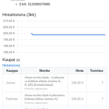
EAN
:
9120080079985
Hintahistoria (3kk)
Kaupat
(
0
)
Hintahistoria
Kauppa
Nimike
Hinta
Toimitus
Alone in the Dark - Collector
´s Edition (Xbox Series X,
Jimms
199,90 €
?
K-18!) Ennakkotilaa!
Poistunut valikoimasta
Alone in the Dark Collector’s
Pelimies
Edition (Xbox Series X)
199,90 €
?
Poistunut valikoimasta