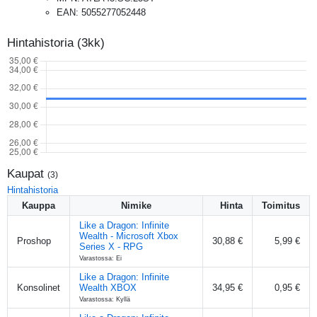
EAN
:
5055277052448
Hintahistoria (3kk)
Kaupat
(
3
)
Hintahistoria
Kauppa
Nimike
Hinta
Toimitus
Like a Dragon: Infinite
Wealth - Microsoft Xbox
Proshop
30,88 €
5,99 €
Series X - RPG
Varastossa: Ei
Like a Dragon: Infinite
Konsolinet
Wealth XBOX
34,95 €
0,95 €
Varastossa: Kyllä