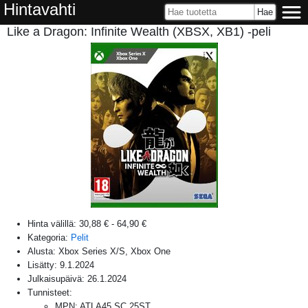
Hintavahti
Like a Dragon: Infinite Wealth (XBSX, XB1) -peli
Hinta välillä:
30,88 €
-
64,90 €
Kategoria:
Pelit
Alusta:
Xbox Series X/S, Xbox One
Lisätty:
9.1.2024
Julkaisupäivä:
26.1.2024
Tunnisteet:
MPN
:
ATLA45.SC.25ST