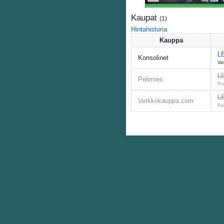
Kaupat
(
1
)
Hintahistoria
Kauppa
L
Konsolinet
Var
LE
Pelimies
Poi
LE
Verkkokauppa.com
Poi