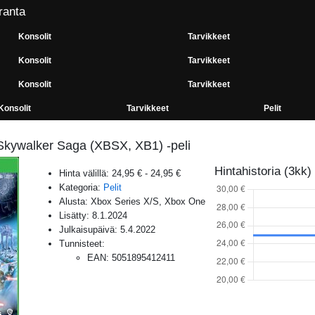
ranta
Konsolit
Tarvikkeet
Konsolit
Tarvikkeet
Konsolit
Tarvikkeet
Konsolit
Tarvikkeet
Pelit
kywalker Saga (XBSX, XB1) -peli
Hintahistoria (3kk)
Hinta välillä:
24,95 €
-
24,95 €
Kategoria:
Pelit
Alusta:
Xbox Series X/S, Xbox One
Lisätty:
8.1.2024
Julkaisupäivä:
5.4.2022
Tunnisteet:
EAN
:
5051895412411