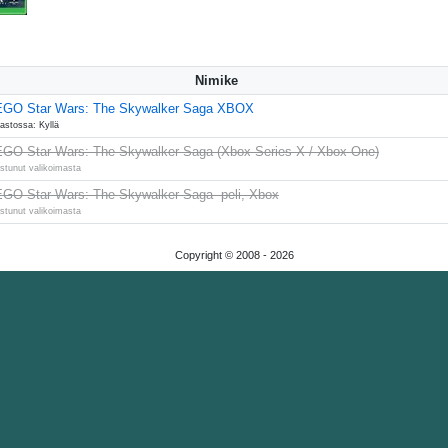
Nimike
EGO Star Wars: The Skywalker Saga XBOX
astossa: Kyllä
GO Star Wars: The Skywalker Saga (Xbox Series X / Xbox One)
stunut valikoimasta
GO Star Wars: The Skywalker Saga -peli, Xbox
stunut valikoimasta
Copyright © 2008 -
2026