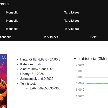
ranta
Konsolit
Tarvikkeet
Konsolit
Tarvikkeet
Konsolit
Tarvikkeet
Konsolit
Tarvikkeet
Pelit
i
Hintahistoria (3kk)
Hinta välillä:
6,99 €
-
24,90 €
Kategoria:
Pelit
Alusta:
Xbox Series X/S
Lisätty:
8.1.2024
Julkaisupäivä:
9.9.2022
Tunnisteet:
EAN
:
5026555367363