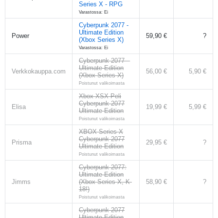
Series X - RPG
Varastossa: Ei
Cyberpunk 2077 -
Ultimate Edition
Power
59,90 €
?
(Xbox Series X)
Varastossa: Ei
Cyberpunk 2077 –
Ultimate Edition
Verkkokauppa.com
56,00 €
5,90 €
(Xbox Series X)
Poistunut valikoimasta
Xbox XSX Peli
Cyberpunk 2077
Elisa
19,99 €
5,99 €
Ultimate Edition
Poistunut valikoimasta
XBOX Series X
Cyberpunk 2077
Prisma
29,95 €
?
Ultimate Edition
Poistunut valikoimasta
Cyberpunk 2077:
Ultimate Edition
Jimms
(Xbox Series X, K-
58,90 €
?
18!)
Poistunut valikoimasta
Cyberpunk 2077
Ultimate Edition