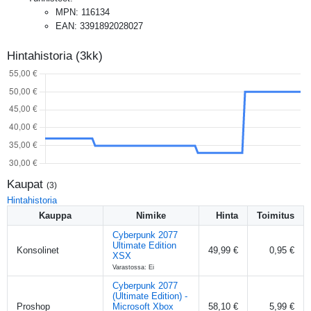
MPN
:
116134
EAN
:
3391892028027
Hintahistoria (3kk)
Kaupat
(
3
)
Hintahistoria
Kauppa
Nimike
Hinta
Toimitus
Cyberpunk 2077
Ultimate Edition
Konsolinet
49,99 €
0,95 €
XSX
Varastossa: Ei
Cyberpunk 2077
(Ultimate Edition) -
Proshop
Microsoft Xbox
58,10 €
5,99 €