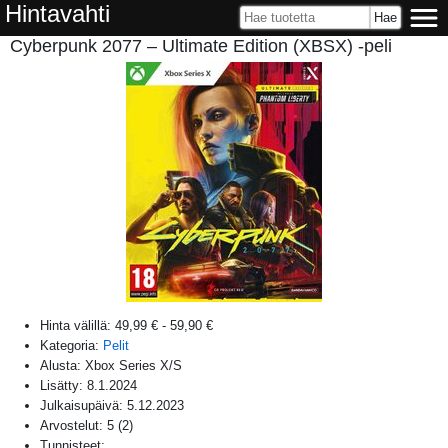
Hintavahti
Cyberpunk 2077 – Ultimate Edition (XBSX) -peli
Hinta välillä:
49,99 €
-
59,90 €
Kategoria:
Pelit
Alusta:
Xbox Series X/S
Lisätty:
8.1.2024
Julkaisupäivä:
5.12.2023
Arvostelut:
5
(
2
)
Tunnisteet: