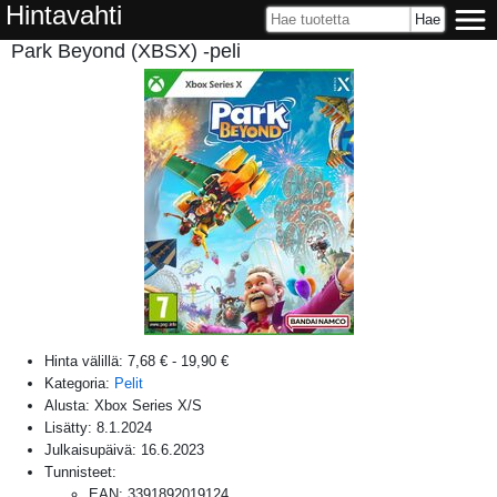
Hintavahti
Park Beyond (XBSX) -peli
Hinta välillä:
7,68 €
-
19,90 €
Kategoria:
Pelit
Alusta:
Xbox Series X/S
Lisätty:
8.1.2024
Julkaisupäivä:
16.6.2023
Tunnisteet:
EAN
:
3391892019124