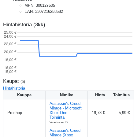
MPN
:
300127605
EAN
:
3307216258582
Hintahistoria (3kk)
Kaupat
(
5
)
Hintahistoria
Kauppa
Nimike
Hinta
Toimitus
Assassin's Creed:
Mirage - Microsoft
Proshop
Xbox One -
19,73 €
5,99 €
Toiminta
Varastossa: Ei
Assassin's Creed
Mirage (Xbox