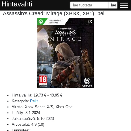
Hintavahti
Assassin's Creed: Mirage (XBSX, XB1) -peli
Hinta välillä:
19,73 €
-
48,95 €
Kategoria:
Pelit
Alusta:
Xbox Series X/S, Xbox One
Lisätty:
8.1.2024
Julkaisupäivä:
5.10.2023
Arvostelut:
4,9
(
10
)
Tunnisteet: