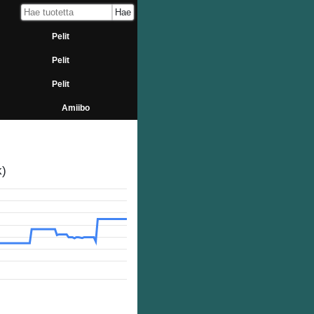
Pelit
Pelit
Pelit
Amiibo
k)