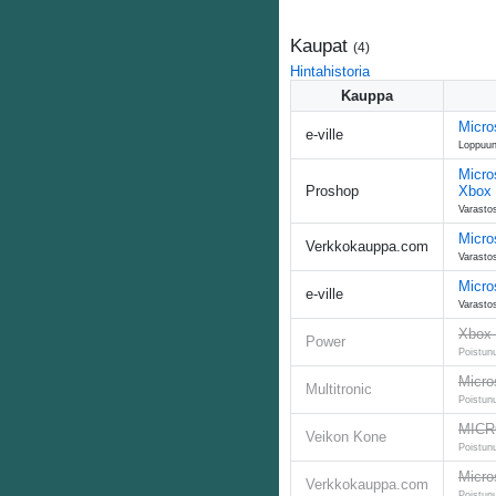
Kaupat
(
4
)
Hintahistoria
Kauppa
Micro
e-ville
Loppuu
Micro
Proshop
Xbox
Varastos
Micro
Verkkokauppa.com
Varastos
Micro
e-ville
Varastos
Xbox 
Power
Poistun
Micro
Multitronic
Poistun
MICR
Veikon Kone
Poistun
Micro
Verkkokauppa.com
Poistun