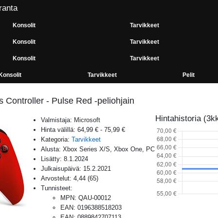
ranta
Konsolit
Tarvikkeet
Konsolit
Tarvikkeet
Konsolit
Tarvikkeet
Konsolit
Tarvikkeet
Pelit
 Controller - Pulse Red -peliohjain
Hintahistoria (3k
Valmistaja:
Microsoft
Hinta välillä:
64,99 €
-
75,99 €
Kategoria:
Tarvikkeet
Alusta:
Xbox Series X/S, Xbox One, PC
Lisätty:
8.1.2024
Julkaisupäivä:
15.2.2021
Arvostelut:
4,44
(
65
)
Tunnisteet:
MPN
:
QAU-00012
EAN
:
0196388518203
EAN
:
0889842707113