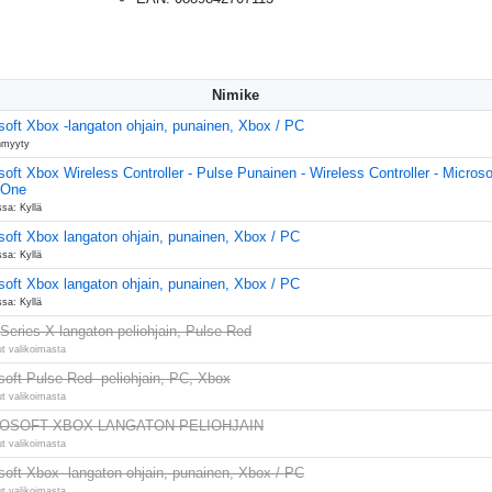
Nimike
soft Xbox -langaton ohjain, punainen, Xbox / PC
nmyyty
soft Xbox Wireless Controller - Pulse Punainen - Wireless Controller - Microso
 One
sa: Kyllä
soft Xbox langaton ohjain, punainen, Xbox / PC
sa: Kyllä
soft Xbox langaton ohjain, punainen, Xbox / PC
sa: Kyllä
Series X langaton peliohjain, Pulse Red
ut valikoimasta
soft Pulse Red -peliohjain, PC, Xbox
ut valikoimasta
OSOFT XBOX LANGATON PELIOHJAIN
ut valikoimasta
soft Xbox -langaton ohjain, punainen, Xbox / PC
ut valikoimasta