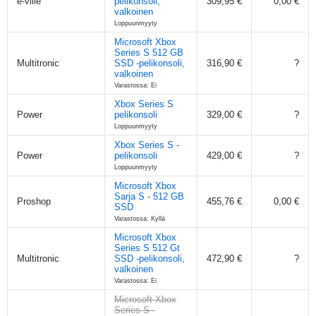
e-ville
pelikonsoli,
309,95 €
0,00 €
valkoinen
Loppuunmyyty
Microsoft Xbox
Series S 512 GB
Multitronic
SSD -pelikonsoli,
316,90 €
?
valkoinen
Varastossa: Ei
Xbox Series S
Power
pelikonsoli
329,00 €
?
Loppuunmyyty
Xbox Series S -
Power
pelikonsoli
429,00 €
?
Loppuunmyyty
Microsoft Xbox
Sarja S - 512 GB
Proshop
455,76 €
0,00 €
SSD
Varastossa: Kyllä
Microsoft Xbox
Series S 512 Gt
Multitronic
SSD -pelikonsoli,
472,90 €
?
valkoinen
Varastossa: Ei
Microsoft Xbox
Series S -