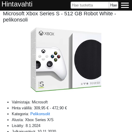
Hintavahti
Microsoft Xbox Series S - 512 GB Robot White -
pelikonsoli
Valmistaja:
Microsoft
Hinta välillä:
309,95 €
-
472,90 €
Kategoria:
Pelikonsolit
Alusta:
Xbox Series X/S
Lisätty:
8.1.2024
Julkaisupäivä:
10.11.2020