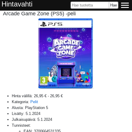
Hintavahti
Arcade Game Zone (PS5) -peli
Hinta välillä:
26,95 €
-
26,95 €
Kategoria:
Pelit
Alusta:
PlayStation 5
Lisätty:
5.1.2024
Julkaisupäivä:
5.1.2024
Tunnisteet:
EAN
:
3700664531335