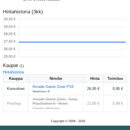
Hintahistoria (3kk)
Kaupat
(
1
)
Hintahistoria
Kauppa
Nimike
Hinta
Toimitus
Arcade Game Zone PS5
Konsolinet
26,95 €
0,95 €
Varastossa: Ei
Arcade Game Zone - Sony
Proshop
PlayStation 5 - Retro
21,85 €
5,99 €
Poistunut valikoimasta
Copyright © 2008 -
2026