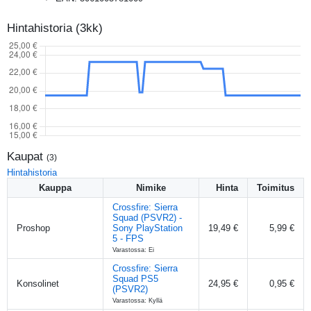
Hintahistoria (3kk)
Kaupat
(
3
)
Hintahistoria
Kauppa
Nimike
Hinta
Toimitus
Crossfire: Sierra
Squad (PSVR2) -
Proshop
Sony PlayStation
19,49 €
5,99 €
5 - FPS
Varastossa: Ei
Crossfire: Sierra
Squad PS5
Konsolinet
24,95 €
0,95 €
(PSVR2)
Varastossa: Kyllä