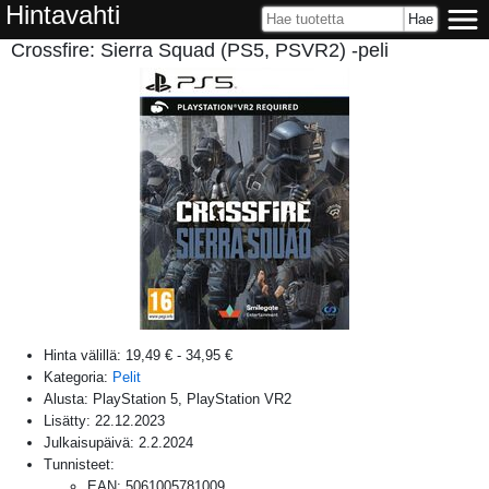
Hintavahti
Crossfire: Sierra Squad (PS5, PSVR2) -peli
Hinta välillä:
19,49 €
-
34,95 €
Kategoria:
Pelit
Alusta:
PlayStation 5, PlayStation VR2
Lisätty:
22.12.2023
Julkaisupäivä:
2.2.2024
Tunnisteet:
EAN
:
5061005781009