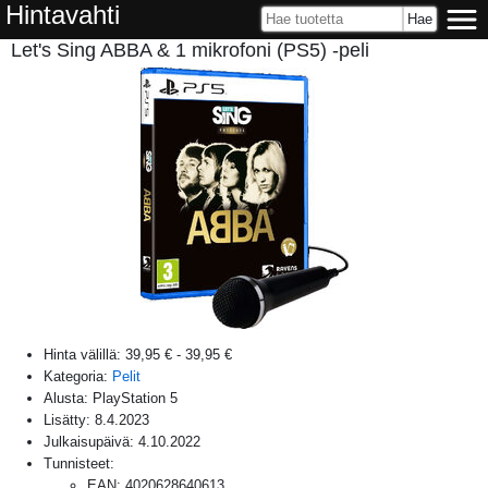
Hintavahti
Let's Sing ABBA & 1 mikrofoni (PS5) -peli
Hinta välillä:
39,95 €
-
39,95 €
Kategoria:
Pelit
Alusta:
PlayStation 5
Lisätty:
8.4.2023
Julkaisupäivä:
4.10.2022
Tunnisteet:
EAN
:
4020628640613