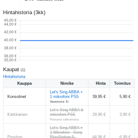
Hintahistoria (3kk)
Kaupat
(
1
)
Hintahistoria
Kauppa
Nimike
Hinta
Toimitus
Let's Sing ABBA +
Konsolinet
1 mikrofoni PS5
39,95 €
5,90 €
Varastossa: Ei
Let’s Sing ABBA &
Kärkkäinen
mikrofoni PS5
29,90 €
3,90 €
Poistunut valikoimasta
Let's Sing ABBA +
1 Mikrofoni - Sony
Proshop
PlayStation 5 -
44,96 €
6,99 €