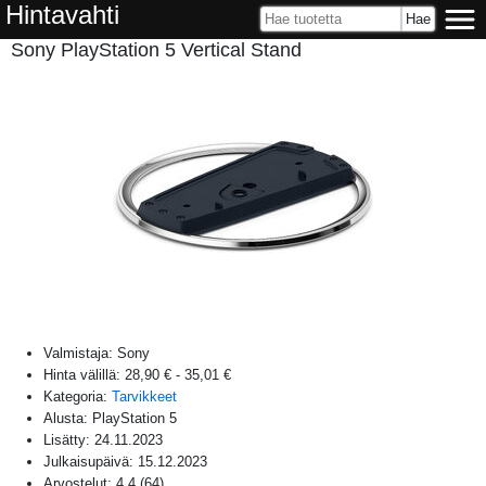
Hintavahti
Sony PlayStation 5 Vertical Stand
Valmistaja:
Sony
Hinta välillä:
28,90 €
-
35,01 €
Kategoria:
Tarvikkeet
Alusta:
PlayStation 5
Lisätty:
24.11.2023
Julkaisupäivä:
15.12.2023
Arvostelut:
4,4
(
64
)