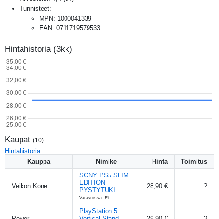
Tunnisteet:
MPN
:
1000041339
EAN
:
0711719579533
Hintahistoria (3kk)
Kaupat
(
10
)
Hintahistoria
Kauppa
Nimike
Hinta
Toimitus
SONY PS5 SLIM
EDITION
Veikon Kone
28,90 €
?
PYSTYTUKI
Varastossa: Ei
PlayStation 5
Power
Vertical Stand
29,90 €
?