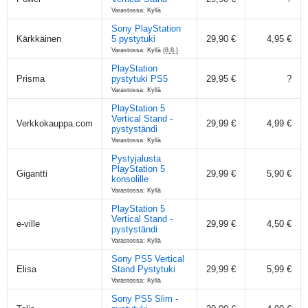
Varastossa: Kyllä
Sony PlayStation
Kärkkäinen
5 pystytuki
29,90 €
4,95 €
Varastossa: Kyllä
(8.8.)
PlayStation
Prisma
pystytuki PS5
29,95 €
?
Varastossa: Kyllä
PlayStation 5
Vertical Stand -
Verkkokauppa.com
29,99 €
4,99 €
pystyständi
Varastossa: Kyllä
Pystyjalusta
PlayStation 5
Gigantti
29,99 €
5,90 €
konsolille
Varastossa: Kyllä
PlayStation 5
Vertical Stand -
e-ville
29,99 €
4,50 €
pystyständi
Varastossa: Kyllä
Sony PS5 Vertical
Elisa
Stand Pystytuki
29,99 €
5,99 €
Varastossa: Kyllä
Sony PS5 Slim -