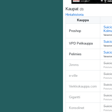
Kaupat
(
3
)
Hintahistoria
Kauppa
Suici
Proshop
Kolm
Varasto
Suici
VPD Pelikauppa
Varastos
Suici
Pelimies
Varasto
Suici
Jimms
Poistun
Suici
e-ville
Poistun
Suici
Verkkokauppa.com
Poistun
Suici
Gigantti
Poistun
Suici
Konsolinet
Poistun