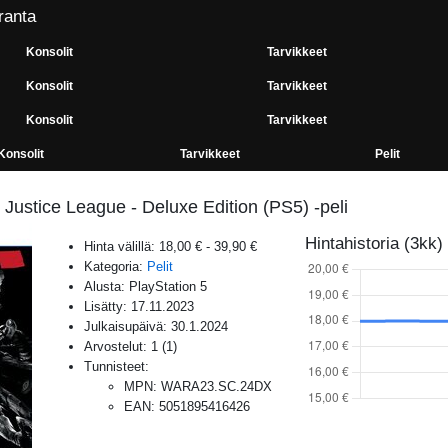
ranta
Konsolit
Tarvikkeet
Konsolit
Tarvikkeet
Konsolit
Tarvikkeet
Konsolit
Tarvikkeet
Pelit
 Justice League - Deluxe Edition (PS5) -peli
Hintahistoria (3kk)
Hinta välillä:
18,00 €
-
39,90 €
Kategoria:
Pelit
Alusta:
PlayStation 5
Lisätty:
17.11.2023
Julkaisupäivä:
30.1.2024
Arvostelut:
1
(
1
)
Tunnisteet:
MPN
:
WARA23.SC.24DX
EAN
:
5051895416426