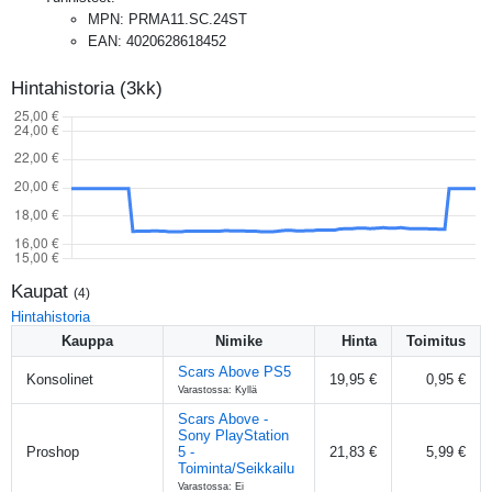
MPN
:
PRMA11.SC.24ST
EAN
:
4020628618452
Hintahistoria (3kk)
Kaupat
(
4
)
Hintahistoria
Kauppa
Nimike
Hinta
Toimitus
Scars Above PS5
Konsolinet
19,95 €
0,95 €
Varastossa: Kyllä
Scars Above -
Sony PlayStation
Proshop
5 -
21,83 €
5,99 €
Toiminta/Seikkailu
Varastossa: Ei