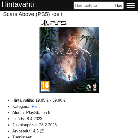
Hintavahti
Scars Above (PS5) -peli
Hinta välillä:
19,95 €
-
39,90 €
Kategoria:
Pelit
Alusta:
PlayStation 5
Lisätty:
8.4.2023
Julkaisupäivä:
28.2.2023
Arvostelut:
4,5
(
2
)
Tunnisteet: