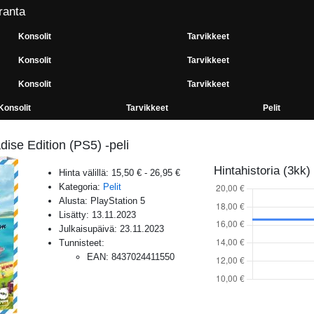
ranta
Konsolit
Tarvikkeet
Konsolit
Tarvikkeet
Konsolit
Tarvikkeet
Konsolit
Tarvikkeet
Pelit
adise Edition (PS5) -peli
Hintahistoria (3kk)
Hinta välillä:
15,50 €
-
26,95 €
Kategoria:
Pelit
Alusta:
PlayStation 5
Lisätty:
13.11.2023
Julkaisupäivä:
23.11.2023
Tunnisteet:
EAN
:
8437024411550