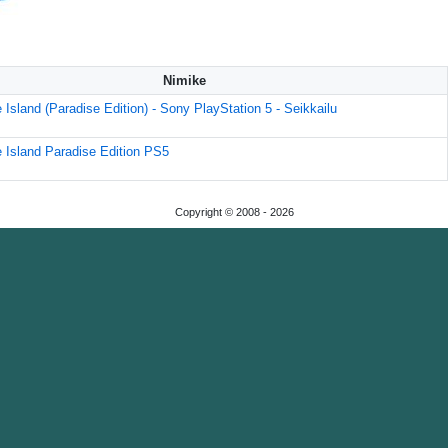
Nimike
he Island (Paradise Edition) - Sony PlayStation 5 - Seikkailu
he Island Paradise Edition PS5
Copyright © 2008 -
2026