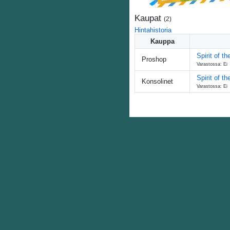
Kaupat
(
2
)
Hintahistoria
Kauppa
Spirit of t
Proshop
Varastossa: Ei
Spirit of t
Konsolinet
Varastossa: Ei