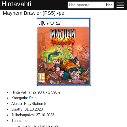
Hintavahti
Mayhem Brawler (PS5) -peli
Hinta välillä:
27,90 €
-
27,90 €
Kategoria:
Pelit
Alusta:
PlayStation 5
Lisätty:
31.10.2023
Julkaisupäivä:
27.10.2023
Tunnisteet:
EAN
:
3760328372629