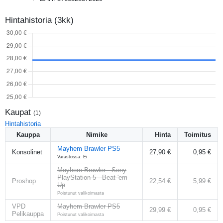
Hintahistoria (3kk)
Kaupat
(
1
)
Hintahistoria
Kauppa
Nimike
Hinta
Toimitus
Mayhem Brawler PS5
Konsolinet
27,90 €
0,95 €
Varastossa: Ei
Mayhem Brawler - Sony
PlayStation 5 - Beat 'em
Proshop
22,54 €
5,99 €
Up
Poistunut valikoimasta
VPD
Mayhem Brawler PS5
29,99 €
0,95 €
Pelikauppa
Poistunut valikoimasta