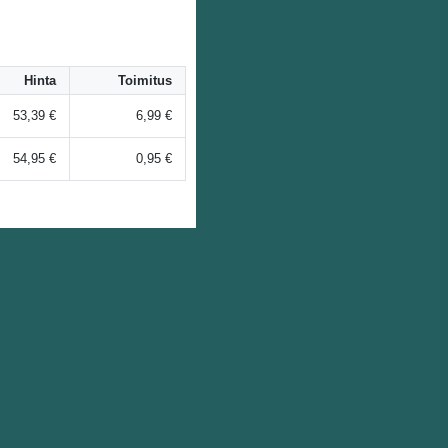
Hinta
Toimitus
53,39 €
6,99 €
54,95 €
0,95 €