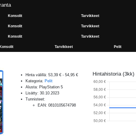
ranta
Konsolit
Tarvikkeet
Konsolit
Tarvikkeet
Konsolit
Tarvikkeet
Konsolit
Tarvikkeet
Pelit
Hintahistoria (3kk)
Hinta välillä:
53,39 €
-
54,95 €
Kategoria:
Pelit
Alusta:
PlayStation 5
Lisätty:
30.10.2023
Tunnisteet:
EAN
:
0810105674798