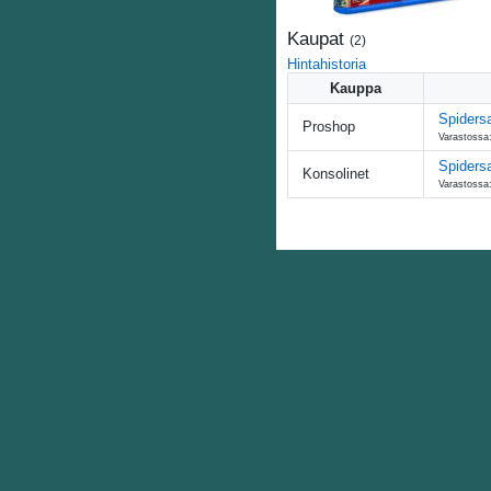
Kaupat
(
2
)
Hintahistoria
Kauppa
Spidersa
Proshop
Varastossa:
Spiders
Konsolinet
Varastossa: