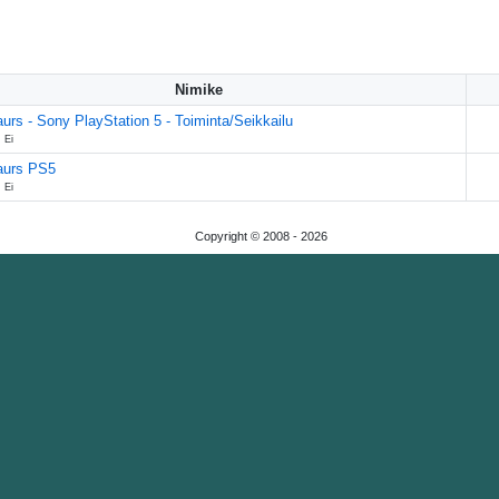
Nimike
urs - Sony PlayStation 5 - Toiminta/Seikkailu
 Ei
aurs PS5
 Ei
Copyright © 2008 -
2026