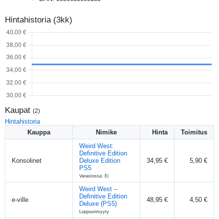
Hintahistoria (3kk)
Kaupat
(
2
)
Hintahistoria
Kauppa
Nimike
Hinta
Toimitus
Weird West:
Definitive Edition
Konsolinet
Deluxe Edition
34,95 €
5,90 €
PS5
Varastossa: Ei
Weird West –
Definitive Edition
e-ville
48,95 €
4,50 €
Deluxe (PS5)
Loppuunmyyty