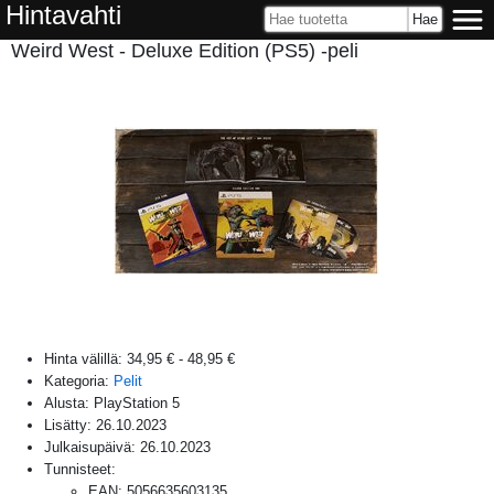
Hintavahti
Weird West - Deluxe Edition (PS5) -peli
Hinta välillä:
34,95 €
-
48,95 €
Kategoria:
Pelit
Alusta:
PlayStation 5
Lisätty:
26.10.2023
Julkaisupäivä:
26.10.2023
Tunnisteet:
EAN
:
5056635603135