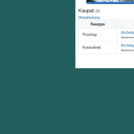
Kaupat
(
2
)
Hintahistoria
Kauppa
Archety
Proshop
Varastossa
Archet
Konsolinet
Varastossa