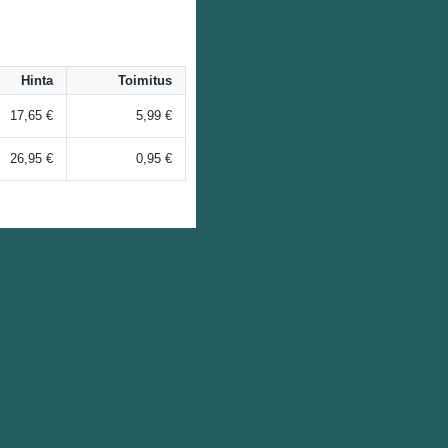
Hinta
Toimitus
17,65 €
5,99 €
26,95 €
0,95 €