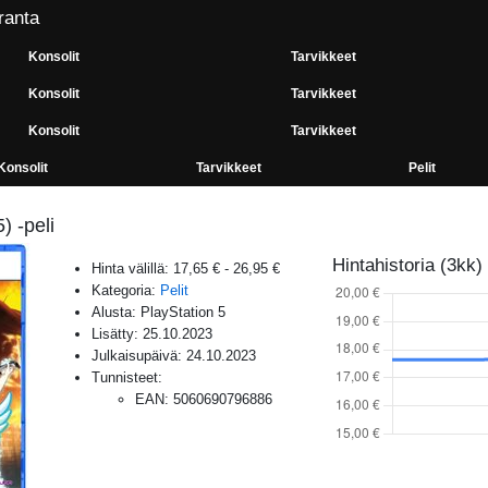
ranta
Konsolit
Tarvikkeet
Konsolit
Tarvikkeet
Konsolit
Tarvikkeet
Konsolit
Tarvikkeet
Pelit
) -peli
Hintahistoria (3kk)
Hinta välillä:
17,65 €
-
26,95 €
Kategoria:
Pelit
Alusta:
PlayStation 5
Lisätty:
25.10.2023
Julkaisupäivä:
24.10.2023
Tunnisteet:
EAN
:
5060690796886