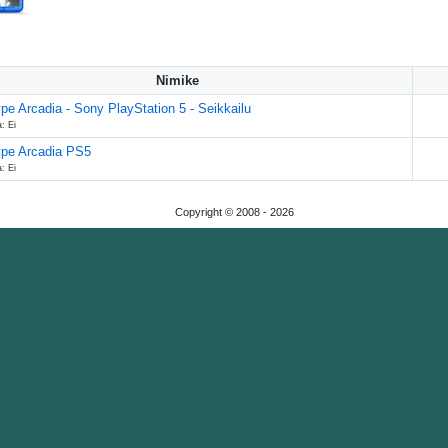
Nimike
pe Arcadia - Sony PlayStation 5 - Seikkailu
: Ei
ype Arcadia PS5
: Ei
Copyright © 2008 -
2026