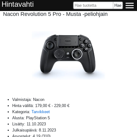
Hintavahti
Nacon Revolution 5 Pro - Musta -peliohjain
Valmistaja:
Nacon
Hinta välillä:
179,00 €
-
229,00 €
Kategoria:
Tarvikkeet
Alusta:
PlayStation 5
Lisätty:
11.10.2023
Julkaisupäivä:
8.11.2023
Arvostelut:
4,19
(
310
)