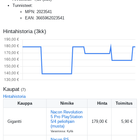
Tunnisteet:
MPN
:
2023541
EAN
:
3665962023541
Hintahistoria (3kk)
Kaupat
(
7
)
Hintahistoria
Kauppa
Nimike
Hinta
Toimitus
Nacon Revolution
5 Pro PlayStation
Gigantti
5/4 peliohjain
179,00 €
5,90 €
(musta)
Varastossa: Kyllä
Nacon PS