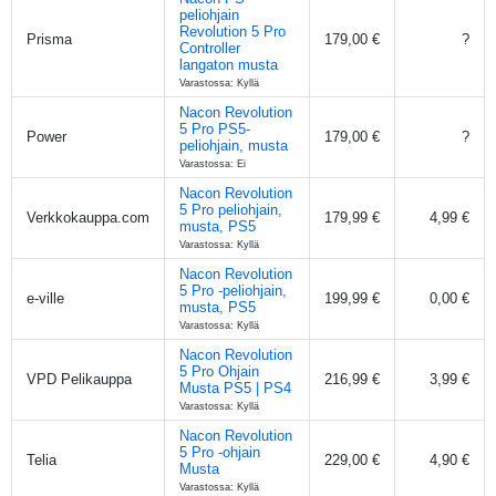
peliohjain
Revolution 5 Pro
Prisma
179,00 €
?
Controller
langaton musta
Varastossa: Kyllä
Nacon Revolution
5 Pro PS5-
Power
179,00 €
?
peliohjain, musta
Varastossa: Ei
Nacon Revolution
5 Pro peliohjain,
Verkkokauppa.com
179,99 €
4,99 €
musta, PS5
Varastossa: Kyllä
Nacon Revolution
5 Pro -peliohjain,
e-ville
199,99 €
0,00 €
musta, PS5
Varastossa: Kyllä
Nacon Revolution
5 Pro Ohjain
VPD Pelikauppa
216,99 €
3,99 €
Musta PS5 | PS4
Varastossa: Kyllä
Nacon Revolution
5 Pro -ohjain
Telia
229,00 €
4,90 €
Musta
Varastossa: Kyllä