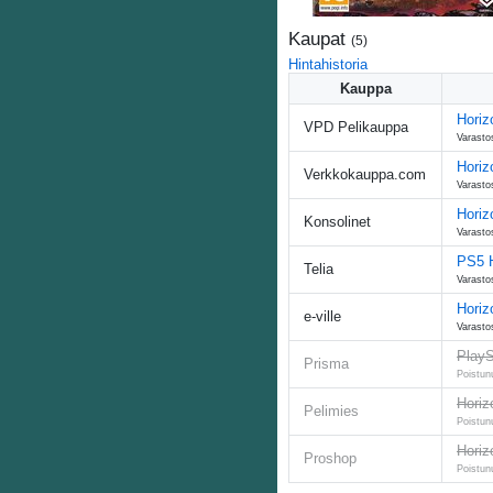
Kaupat
(
5
)
Hintahistoria
Kauppa
Horiz
VPD Pelikauppa
Varasto
Horiz
Verkkokauppa.com
Varasto
Horiz
Konsolinet
Varasto
PS5 H
Telia
Varasto
Horiz
e-ville
Varasto
PlayS
Prisma
Poistun
Horiz
Pelimies
Poistun
Horiz
Proshop
Poistun