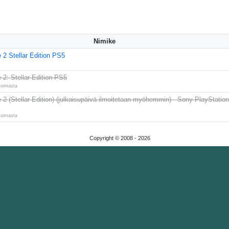
Nimike
 2 Stellar Edition PS5
2: Stellar Edition PS5
koimasta
2 (Stellar Edition) (julkaisupäivä ilmoitetaan myöhemmin) - Sony PlayStation
koimasta
Copyright © 2008 -
2026