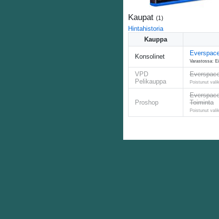
Kaupat
(
1
)
Hintahistoria
Kauppa
Everspace
Konsolinet
Varastossa: Ei
VPD
Everspace 
Pelikauppa
Poistunut vali
Everspace 
Proshop
Toiminta
Poistunut vali