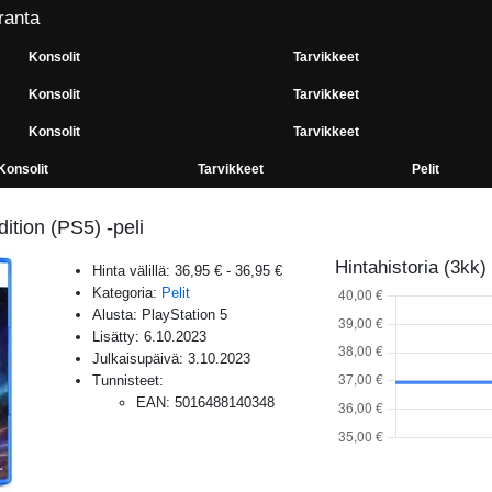
ranta
Konsolit
Tarvikkeet
Konsolit
Tarvikkeet
Konsolit
Tarvikkeet
Konsolit
Tarvikkeet
Pelit
ition (PS5) -peli
Hintahistoria (3kk)
Hinta välillä:
36,95 €
-
36,95 €
Kategoria:
Pelit
Alusta:
PlayStation 5
Lisätty:
6.10.2023
Julkaisupäivä:
3.10.2023
Tunnisteet:
EAN
:
5016488140348