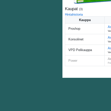
Kaupat
(
3
)
Hintahistoria
Kauppa
An
Proshop
Var
An
Konsolinet
Var
An
VPD Pelikauppa
Var
An
Power
Poi