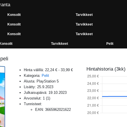
ranta
Konsolit
Tarvikkeet
Konsolit
Tarvikkeet
Konsolit
Tarvikkeet
Konsolit
Tarvikkeet
Pelit
peli
Hintahistoria (3kk)
Hinta välillä:
22,24 €
-
33,99 €
Kategoria:
Pelit
Alusta:
PlayStation 5
Lisätty:
25.9.2023
Julkaisupäivä:
19.10.2023
Arvostelut:
1
(
1
)
Tunnisteet:
EAN
:
3665962021622