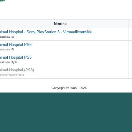
Nimike
imal Hospital - Sony PlayStation 5 - Virtuaalilemmikki
astossa: Ei
imal Hospital PS5
astossa: Ei
imal Hospital PS5
astossa: Kyllä
imal Hospital (PS5)
stunut valikoimasta
Copyright © 2008 -
2026