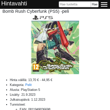
Hintavahti
Bomb Rush Cyberfunk (PS5) -peli
Hinta välillä:
13,70 €
-
44,95 €
Kategoria:
Pelit
Alusta:
PlayStation 5
Lisätty:
21.9.2023
Julkaisupäivä:
1.12.2023
Tunnisteet:
EAN
:
0811949036698