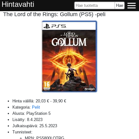
Hintavahti
The Lord of the Rings: Gollum (PS5) -peli
Hinta välillä:
20,03 €
-
39,90 €
Kategoria:
Pelit
Alusta:
PlayStation 5
Lisätty:
8.4.2023
Julkaisupäivä:
25.5.2023
Tunnisteet:
MPN
:
PS5800LOTRG