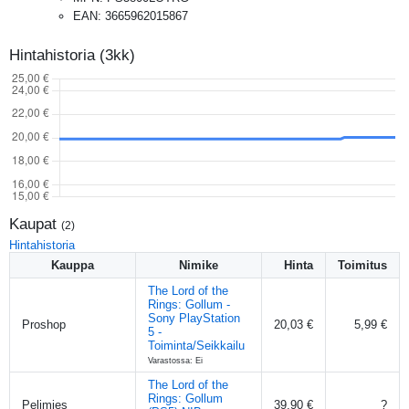
EAN
:
3665962015867
Hintahistoria (3kk)
Kaupat
(
2
)
Hintahistoria
Kauppa
Nimike
Hinta
Toimitus
The Lord of the
Rings: Gollum -
Sony PlayStation
Proshop
20,03 €
5,99 €
5 -
Toiminta/Seikkailu
Varastossa: Ei
The Lord of the
Rings: Gollum
Pelimies
39,90 €
?