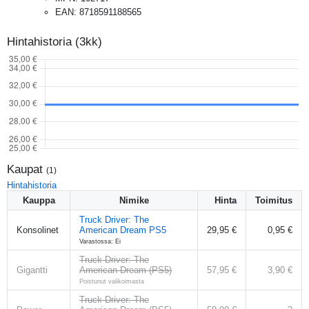
EAN
:
8718591188565
Hintahistoria (3kk)
Kaupat
(
1
)
Hintahistoria
Kauppa
Nimike
Hinta
Toimitus
Truck Driver: The
Konsolinet
American Dream PS5
29,95 €
0,95 €
Varastossa: Ei
Truck Driver: The
Gigantti
American Dream (PS5)
57,95 €
3,90 €
Poistunut valikoimasta
Truck Driver: The