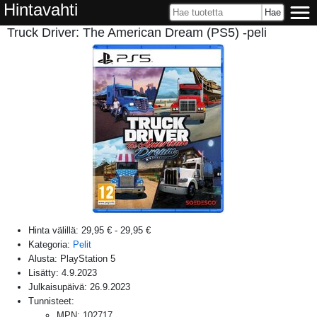
Hintavahti
Truck Driver: The American Dream (PS5) -peli
Hinta välillä:
29,95 €
-
29,95 €
Kategoria:
Pelit
Alusta:
PlayStation 5
Lisätty:
4.9.2023
Julkaisupäivä:
26.9.2023
Tunnisteet:
MPN
:
102717