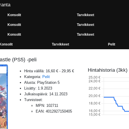
ranta
Konsolit
Tarvikkeet
Konsolit
Tarvikkeet
Konsolit
Tarvikkeet
Konsolit
Tarvikkeet
Pelit
stle (PS5) -peli
Hintahistoria (3kk)
Hinta välillä:
16,60 €
-
29,95 €
Kategoria:
Pelit
Alusta:
PlayStation 5
Lisätty:
1.9.2023
Julkaisupäivä:
14.11.2023
Tunnisteet:
MPN
:
102711
EAN
:
4012927150405