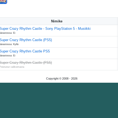
Nimike
Super Crazy Rhythm Castle - Sony PlayStation 5 - Musiikki
Varastossa: Ei
Super Crazy Rhythm Castle (PS5)
Varastossa: Kyllä
Super Crazy Rhythm Castle PS5
Varastossa: Ei
Super Crazy Rhythm Castle (PS5)
Poistunut valikoimasta
Copyright © 2008 -
2026