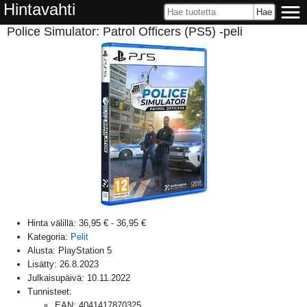
Hintavahti
Police Simulator: Patrol Officers (PS5) -peli
Hinta välillä:
36,95 €
-
36,95 €
Kategoria:
Pelit
Alusta:
PlayStation 5
Lisätty:
26.8.2023
Julkaisupäivä:
10.11.2022
Tunnisteet:
EAN
:
4041417870325