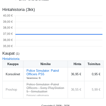
Hintahistoria (3kk)
Kaupat
(
1
)
Hintahistoria
Kauppa
Nimike
Hinta
Toimitus
Police Simulator: Patrol
Konsolinet
Officers PS5
36,95 €
0,95 €
Varastossa: Ei
Police Simulator: Patrol
Officers - Sony PlayStation
Proshop
36,55 €
5,99 €
5 - Simulaattori
Poistunut valikoimasta
Copyright © 2008 -
2026