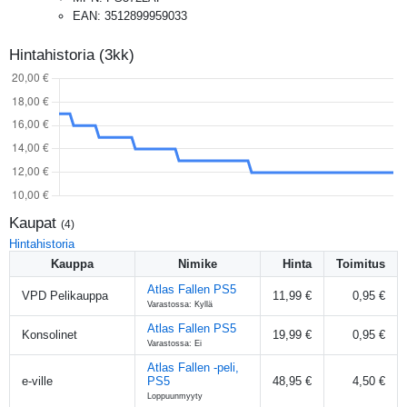
EAN
:
3512899959033
Hintahistoria (3kk)
Kaupat
(
4
)
Hintahistoria
Kauppa
Nimike
Hinta
Toimitus
Atlas Fallen PS5
VPD Pelikauppa
11,99 €
0,95 €
Varastossa: Kyllä
Atlas Fallen PS5
Konsolinet
19,99 €
0,95 €
Varastossa: Ei
Atlas Fallen -peli,
e-ville
PS5
48,95 €
4,50 €
Loppuunmyyty