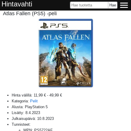
Hintavahti
Atlas Fallen (PS5) -peli
Hinta välillä:
11,99 €
-
49,99 €
Kategoria:
Pelit
Alusta:
PlayStation 5
Lisätty:
8.4.2023
Julkaisupäivä:
10.8.2023
Tunnisteet:
MPN
:
PS5722AF