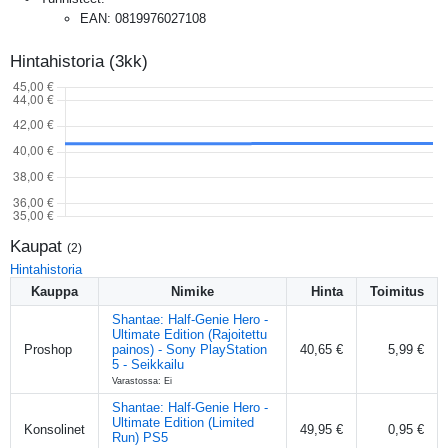
EAN
:
0819976027108
Hintahistoria (3kk)
Kaupat
(
2
)
Hintahistoria
Kauppa
Nimike
Hinta
Toimitus
Shantae: Half-Genie Hero -
Ultimate Edition (Rajoitettu
Proshop
painos) - Sony PlayStation
40,65 €
5,99 €
5 - Seikkailu
Varastossa: Ei
Shantae: Half-Genie Hero -
Ultimate Edition (Limited
Konsolinet
49,95 €
0,95 €
Run) PS5