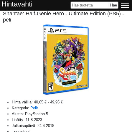
Hintavahti
Shantae: Half-Genie Hero - Ultimate Edition (PS5) -
peli
Hinta välillä:
40,65 €
-
49,95 €
Kategoria:
Pelit
Alusta:
PlayStation 5
Lisätty:
11.8.2023
Julkaisupäivä:
24.4.2018
Tunnisteet: