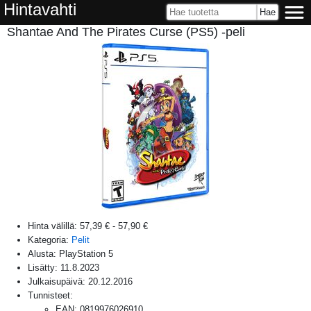
Hintavahti
Shantae And The Pirates Curse (PS5) -peli
Hinta välillä:
57,39 €
-
57,90 €
Kategoria:
Pelit
Alusta:
PlayStation 5
Lisätty:
11.8.2023
Julkaisupäivä:
20.12.2016
Tunnisteet:
EAN
:
0819976026910