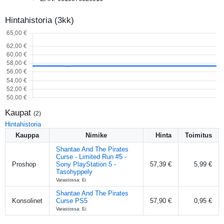
Hintahistoria (3kk)
Kaupat
(
2
)
Hintahistoria
Kauppa
Nimike
Hinta
Toimitus
Shantae And The Pirates
Curse - Limited Run #5 -
Proshop
Sony PlayStation 5 -
57,39 €
5,99 €
Tasohyppely
Varastossa: Ei
Shantae And The Pirates
Konsolinet
Curse PS5
57,90 €
0,95 €
Varastossa: Ei