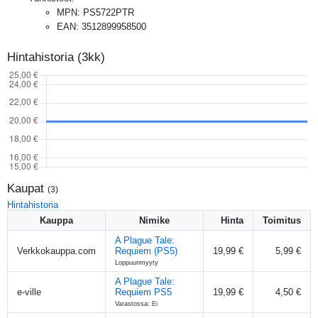
MPN
:
PS5722PTR
EAN
:
3512899958500
Hintahistoria (3kk)
Kaupat
(
3
)
Hintahistoria
Kauppa
Nimike
Hinta
Toimitus
A Plague Tale:
Verkkokauppa.com
Requiem (PS5)
19,99 €
5,99 €
Loppuunmyyty
A Plague Tale:
e-ville
Requiem PS5
19,99 €
4,50 €
Varastossa: Ei