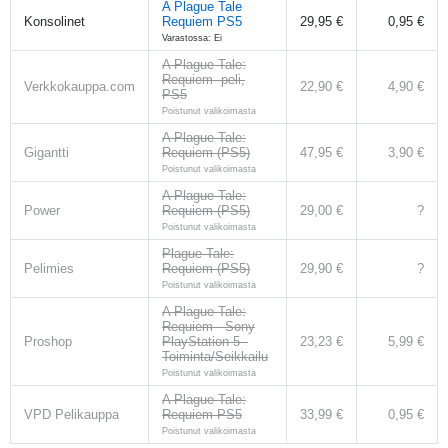
A Plague Tale
Konsolinet
Requiem PS5
29,95 €
0,95 €
Varastossa: Ei
A Plague Tale:
Requiem -peli,
Verkkokauppa.com
22,90 €
4,90 €
PS5
Poistunut valikoimasta
A Plague Tale:
Gigantti
Requiem (PS5)
47,95 €
3,90 €
Poistunut valikoimasta
A Plague Tale:
Power
Requiem (PS5)
29,00 €
?
Poistunut valikoimasta
Plague Tale:
Pelimies
Requiem (PS5)
29,90 €
?
Poistunut valikoimasta
A Plague Tale:
Requiem - Sony
Proshop
PlayStation 5 -
23,23 €
5,99 €
Toiminta/Seikkailu
Poistunut valikoimasta
A Plague Tale:
VPD Pelikauppa
Requiem PS5
33,99 €
0,95 €
Poistunut valikoimasta