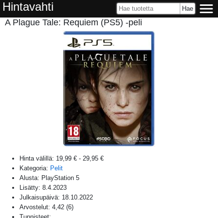
Hintavahti
A Plague Tale: Requiem (PS5) -peli
Hinta välillä:
19,99 €
-
29,95 €
Kategoria:
Pelit
Alusta:
PlayStation 5
Lisätty:
8.4.2023
Julkaisupäivä:
18.10.2022
Arvostelut:
4,42
(
6
)
Tunnisteet: