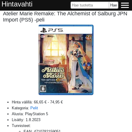
Hintavahti
Atelier Marie Remake: The Alchemist of Salburg JPN
Import (PS5) -peli
Hinta välillä:
66,65 €
-
74,95 €
Kategoria:
Pelit
Alusta:
PlayStation 5
Lisätty:
1.8.2023
Tunnisteet:
EAN
:
4710782159051