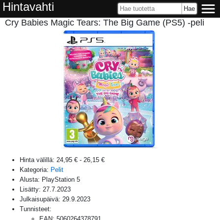
Hintavahti
Cry Babies Magic Tears: The Big Game (PS5) -peli
Hinta välillä:
24,95 €
-
26,15 €
Kategoria:
Pelit
Alusta:
PlayStation 5
Lisätty:
27.7.2023
Julkaisupäivä:
29.9.2023
Tunnisteet:
EAN
:
5060264378791