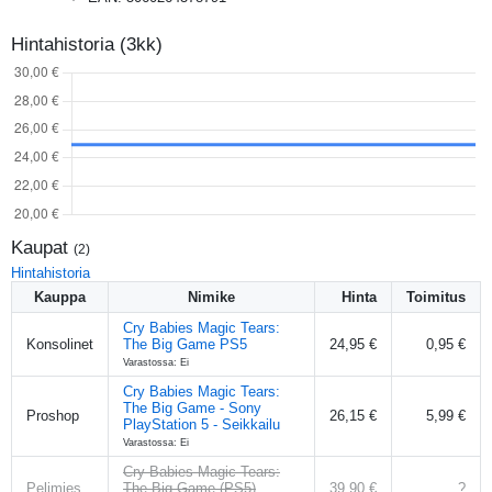
Hintahistoria (3kk)
Kaupat
(
2
)
Hintahistoria
Kauppa
Nimike
Hinta
Toimitus
Cry Babies Magic Tears:
Konsolinet
The Big Game PS5
24,95 €
0,95 €
Varastossa: Ei
Cry Babies Magic Tears:
The Big Game - Sony
Proshop
26,15 €
5,99 €
PlayStation 5 - Seikkailu
Varastossa: Ei
Cry Babies Magic Tears:
Pelimies
The Big Game (PS5)
39,90 €
?