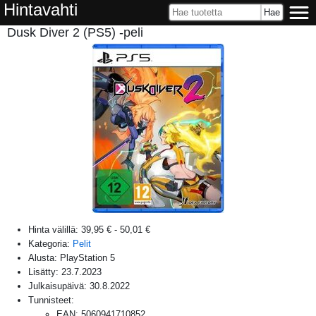
Hintavahti
Dusk Diver 2 (PS5) -peli
Hinta välillä:
39,95 €
-
50,01 €
Kategoria:
Pelit
Alusta:
PlayStation 5
Lisätty:
23.7.2023
Julkaisupäivä:
30.8.2022
Tunnisteet:
EAN
:
5060941710852