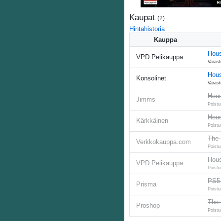
Kaupat
(
2
)
Hintahistoria
Kauppa
Hou
VPD Pelikauppa
Varast
Hou
Konsolinet
Varast
Hous
Jimms
Poistu
Hous
Kärkkäinen
Poistu
The 
Verkkokauppa.com
Poistu
Hous
VPD Pelikauppa
Poistu
PS5 
Prisma
Poistu
The 
Proshop
Poistu