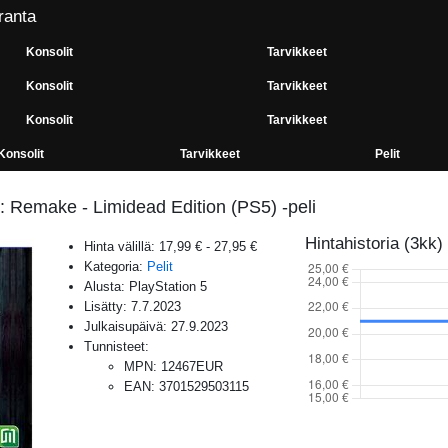
ranta
Konsolit
Tarvikkeet
Konsolit
Tarvikkeet
Konsolit
Tarvikkeet
Konsolit
Tarvikkeet
Pelit
 Remake - Limidead Edition (PS5) -peli
Hintahistoria (3kk)
Hinta välillä:
17,99 €
-
27,95 €
Kategoria:
Pelit
Alusta:
PlayStation 5
Lisätty:
7.7.2023
Julkaisupäivä:
27.9.2023
Tunnisteet:
MPN
:
12467EUR
EAN
:
3701529503115