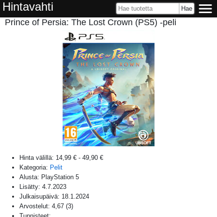
Hintavahti
Prince of Persia: The Lost Crown (PS5) -peli
Hinta välillä:
14,99 €
-
49,90 €
Kategoria:
Pelit
Alusta:
PlayStation 5
Lisätty:
4.7.2023
Julkaisupäivä:
18.1.2024
Arvostelut:
4,67
(
3
)
Tunnisteet: