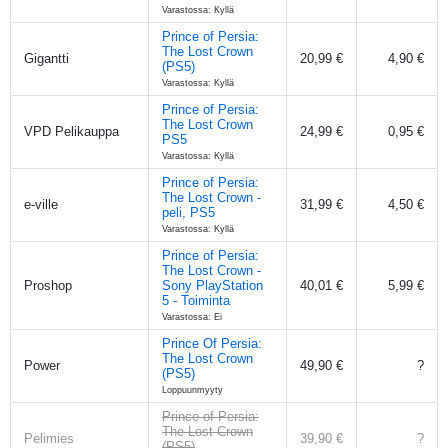
Varastossa: Kyllä
Prince of Persia:
The Lost Crown
Gigantti
20,99 €
4,90 €
(PS5)
Varastossa: Kyllä
Prince of Persia:
The Lost Crown
VPD Pelikauppa
24,99 €
0,95 €
PS5
Varastossa: Kyllä
Prince of Persia:
The Lost Crown -
e-ville
31,99 €
4,50 €
peli, PS5
Varastossa: Kyllä
Prince of Persia:
The Lost Crown -
Proshop
Sony PlayStation
40,01 €
5,99 €
5 - Toiminta
Varastossa: Ei
Prince Of Persia:
The Lost Crown
Power
49,90 €
?
(PS5)
Loppuunmyyty
Prince of Persia:
The Lost Crown
Pelimies
39,90 €
?
(PS5)