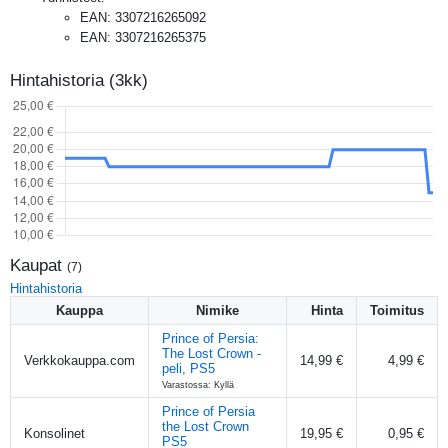
EAN
:
3307216265092
EAN
:
3307216265375
Hintahistoria (3kk)
Kaupat
(
7
)
Hintahistoria
Kauppa
Nimike
Hinta
Toimitus
Prince of Persia:
The Lost Crown -
Verkkokauppa.com
14,99 €
4,99 €
peli, PS5
Varastossa: Kyllä
Prince of Persia
the Lost Crown
Konsolinet
19,95 €
0,95 €
PS5